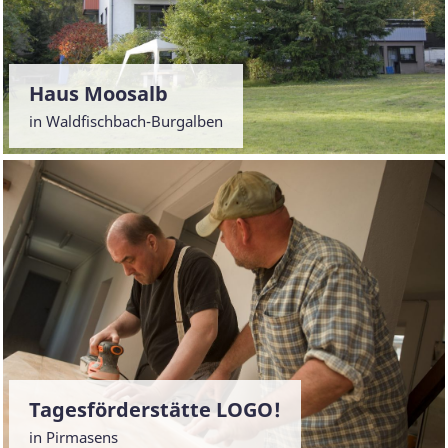
Haus Moosalb
in Waldfischbach-Burgalben
Tagesförderstätte LOGO!
in Pirmasens