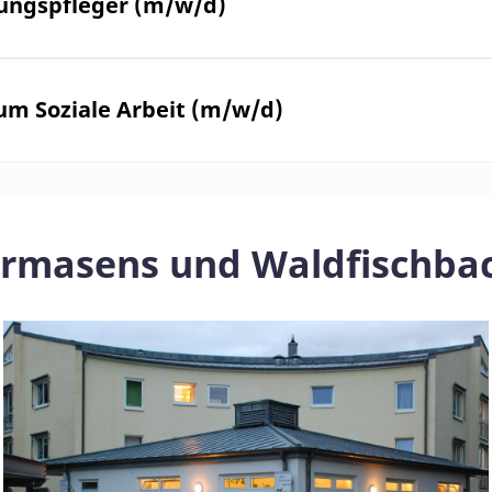
hungspfleger (m/w/d)
um Soziale Arbeit (m/w/d)
Pirmasens und Waldfischba