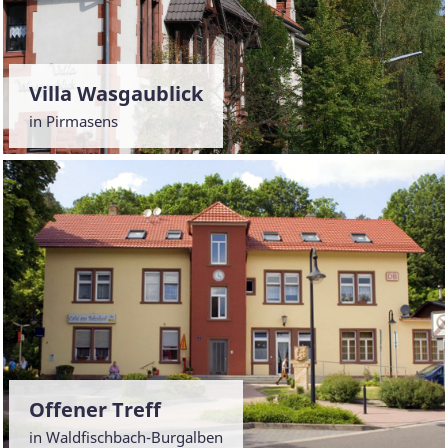
Villa Wasgaublick
in Pirmasens
Offener Treff
in Waldfischbach-Burgalben