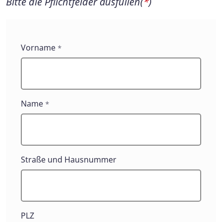
Bitte die Pflichtfelder ausfüllen(
*
)
Kontaktformulare
Vorname
*
Name
*
Straße und Hausnummer
PLZ